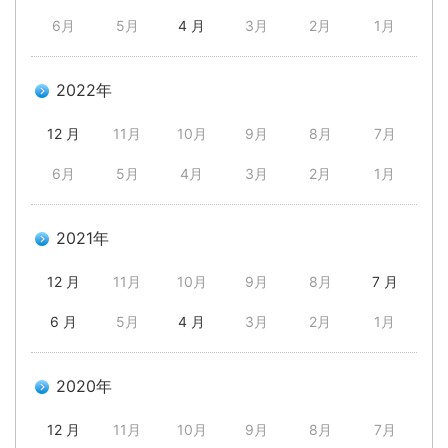
6月
5月
4 月
3月
2月
1月
2022年
12 月
11月
10月
9月
8月
7月
6月
5月
4月
3月
2月
1月
2021年
12 月
11月
10月
9月
8月
7 月
6 月
5月
4 月
3月
2月
1月
2020年
12 月
11月
10月
9月
8月
7月