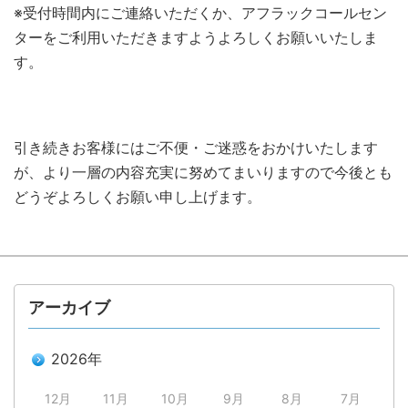
※受付時間内にご連絡いただくか、アフラックコールセン
ターをご利用いただきますようよろしくお願いいたしま
す。
引き続きお客様にはご不便・ご迷惑をおかけいたします
が、より一層の内容充実に努めてまいりますので今後とも
どうぞよろしくお願い申し上げます。
アーカイブ
2026年
12月
11月
10月
9月
8月
7月