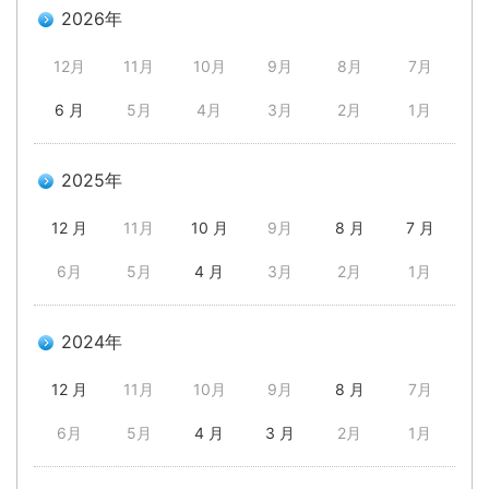
2026年
12月
11月
10月
9月
8月
7月
6 月
5月
4月
3月
2月
1月
2025年
12 月
11月
10 月
9月
8 月
7 月
6月
5月
4 月
3月
2月
1月
2024年
12 月
11月
10月
9月
8 月
7月
6月
5月
4 月
3 月
2月
1月